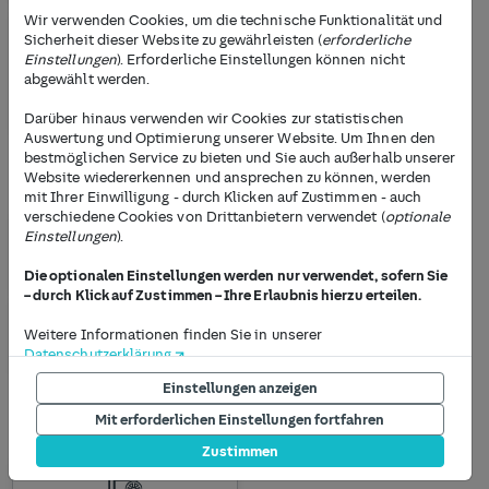
Wir verwenden Cookies, um die technische Funktionalität und
Sicherheit dieser Website zu gewährleisten (
erforderliche
Einstellungen
). Erforderliche Einstellungen können nicht
Inspektion
abgewählt werden.
Preis und Termin auf
Auto-Check
Anfrage
Darüber hinaus verwenden wir Cookies zur statistischen
Auswertung und Optimierung unserer Website. Um Ihnen den
bestmöglichen Service zu bieten und Sie auch außerhalb unserer
Reparaturservices
Website wiedererkennen und ansprechen zu können, werden
mit Ihrer Einwilligung - durch Klicken auf Zustimmen - auch
verschiedene Cookies von Drittanbietern verwendet (
optionale
Einstellungen
).
Bremsenservice
Batteriewechsel
Die optionalen Einstellungen werden nur verwendet, sofern Sie
– durch Klick auf Zustimmen – Ihre Erlaubnis hierzu erteilen.
Weitere Informationen finden Sie in unserer
Auspuff
Stoßdämpferwechsel
Datenschutzerklärung
.
Einstellungen anzeigen
Die Möglichkeit, Ihre Einstellungen jederzeit anzupassen, finden
Reifenshop
Sie am Ende jeder Seite unter dem Punkt "Privatsphäre
Mit erforderlichen Einstellungen fortfahren
Einstellungen". Um Einstellungen jetzt vorzunehmen, drücken
Zustimmen
Sie auf den Button "Einstellungen anzeigen" unterhalb dieses
Textes.