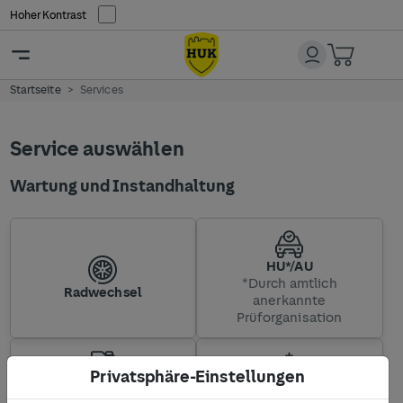
Hoher Kontrast
Startseite
Services
Service auswählen
Wartung und Instandhaltung
HU*/AU
*Durch amtlich
Radwechsel
anerkannte
Prüforganisation
Privatsphäre-Einstellungen
Ölwechsel
Klimaanlage