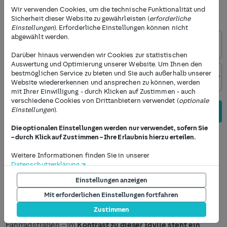
Wir verwenden Cookies, um die technische Funktionalität und
Nenne uns den gewünschten Service, und wir bringen Dich
Sicherheit dieser Website zu gewährleisten (
erforderliche
zu den passenden Werkstätten in und um Münster.
Einstellungen
). Erforderliche Einstellungen können nicht
abgewählt werden.
Darüber hinaus verwenden wir Cookies zur statistischen
Auswertung und Optimierung unserer Website. Um Ihnen den
bestmöglichen Service zu bieten und Sie auch außerhalb unserer
Website wiedererkennen und ansprechen zu können, werden
mit Ihrer Einwilligung - durch Klicken auf Zustimmen - auch
verschiedene Cookies von Drittanbietern verwendet (
optionale
Einstellungen
).
Weiter zu den Servicedetails
Die optionalen Einstellungen werden nur verwendet, sofern Sie
– durch Klick auf Zustimmen – Ihre Erlaubnis hierzu erteilen.
Weitere Informationen finden Sie in unserer
Zuverlässiger Service für Dein Auto in
Datenschutzerklärung
.
unseren Kfz-Werkstätten in Münster
Einstellungen anzeigen
Die Möglichkeit, Ihre Einstellungen jederzeit anzupassen, finden
Sie am Ende jeder Seite unter dem Punkt "Privatsphäre
Mit erforderlichen Einstellungen fortfahren
Einstellungen". Um Einstellungen jetzt vorzunehmen, drücken
Eine charmante Altstadt mit einem Dom im Zentrum,
Zustimmen
Sie auf den Button "Einstellungen anzeigen" unterhalb dieses
entspannten Fußgänger*innen und gut ausgebauten
Textes.
Fahrradstraßen – im
Kontrast zu dieser Idylle steht ein