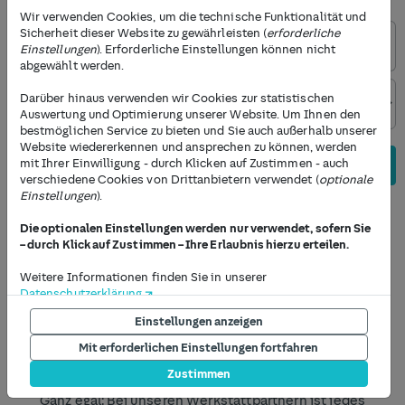
und wir bringen Dich zu den passenden Werkstätten.
Wir verwenden Cookies, um die technische Funktionalität und
Sicherheit dieser Website zu gewährleisten (
erforderliche
Einstellungen
). Erforderliche Einstellungen können nicht
abgewählt werden.
Darüber hinaus verwenden wir Cookies zur statistischen
Auswertung und Optimierung unserer Website. Um Ihnen den
bestmöglichen Service zu bieten und Sie auch außerhalb unserer
Website wiedererkennen und ansprechen zu können, werden
mit Ihrer Einwilligung - durch Klicken auf Zustimmen - auch
Weiter zu den Servicedetails
verschiedene Cookies von Drittanbietern verwendet (
optionale
Einstellungen
).
Die optionalen Einstellungen werden nur verwendet, sofern Sie
– durch Klick auf Zustimmen – Ihre Erlaubnis hierzu erteilen.
Deine Vorteile beim HUK-Autoservice
Weitere Informationen finden Sie in unserer
Datenschutzerklärung
.
Einstellungen anzeigen
Die Möglichkeit, Ihre Einstellungen jederzeit anzupassen, finden
Sie am Ende jeder Seite unter dem Punkt "Privatsphäre
Mit erforderlichen Einstellungen fortfahren
Einstellungen". Um Einstellungen jetzt vorzunehmen, drücken
HUK-Kunde oder nicht?
Zustimmen
Sie auf den Button "Einstellungen anzeigen" unterhalb dieses
Textes.
Ganz egal: Bei unseren Werkstattpartnern ist jedes