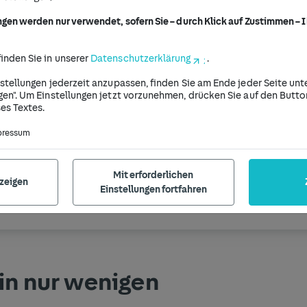
en für die HU sind abhängig von der Fahrzeugart, 
ngen werden nur verwendet, sofern Sie – durch Klick auf Zustimmen – I
 auch die Prüfstelle sowie die Region innerhalb 
fallenden Gebühren.
inden Sie in unserer
Datenschutzerklärung
.
ues Auto muss nach 3 Jahren zum ersten Mal zur HU
nstellungen jederzeit anzupassen, finden Sie am Ende jeder Seite un
gen". Um Einstellungen jetzt vorzunehmen, drücken Sie auf den Butto
es Textes.
ng und Überziehung:
Für beides fallen zusätzliche
pressum
berziehung kann teuer werden, vor allem, wenn Du
erwischt“ wirst.
Mit erforderlichen
nzeigen
Einstellungen fortfahren
Jetzt HU/AU buchen
in nur wenigen