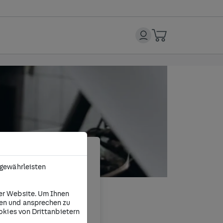
)
 gewährleisten
immt, muss
t nach der StVZO
er Website. Um Ihnen
nen und ansprechen zu
okies von Drittanbietern