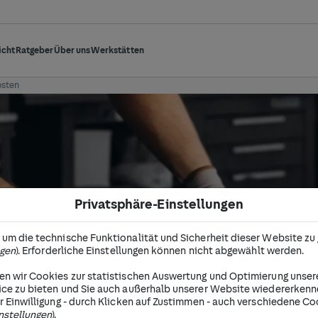
icht
Ratgeber
Über uns
Werkstätten
osten
Privatsphäre-Einstellungen
 die Hauptuntersuchung (HU
um die technische Funktionalität und Sicherheit dieser Website zu
ngen
). Erforderliche Einstellungen können nicht abgewählt werden.
ung:
Jedes Fahrzeug, das am Straßenverkehr teiln
ie Verkehrstauglichkeit und Umweltverträglichkei
n wir Cookies zur statistischen Auswertung und Optimierung unser
ice zu bieten und Sie auch außerhalb unserer Website wiedererken
n.
r Einwilligung - durch Klicken auf Zustimmen - auch verschiedene Co
nstellungen
).