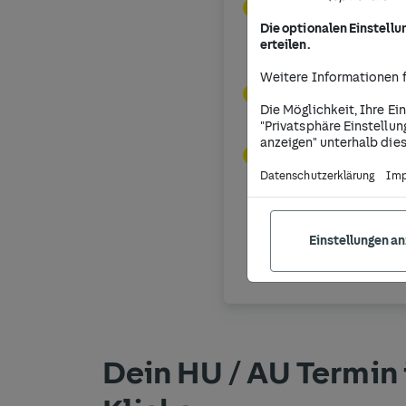
Kosten:
Die Kost
Die optionalen Einstellu
Außerdem spielen
erteilen.
Rolle bei den an
Weitere Informationen f
Fälligkeit:
Ein ne
Die Möglichkeit, Ihre Ei
Jahre.
"Privatsphäre Einstellun
anzeigen" unterhalb dies
Nachuntersuchu
Datenschutzerklärung
Im
Besonders eine Ü
Straßenverkehr „
Einstellungen a
Dein HU / AU Termin 