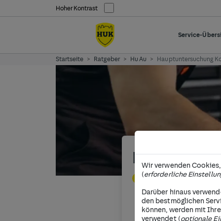
Hoher Kontrast
Service-Übers
Startseite
Ratgeber
Hu Au
Hauptuntersuchung K
Kosten für
Wir verwenden Cookies, 
(
erforderliche Einstellu
Hauptuntersuch
regelmäßig auf d
Darüber hinaus verwende
den bestmöglichen Serv
überprüft werde
können, werden mit Ihre
verwendet (
optionale Ei