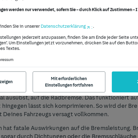
Bremsservice buchen
ngen werden nur verwendet, sofern Sie – durch Klick auf Zustimmen – I
inden Sie in unserer
Datenschutzerklärung
.
nstellungen jederzeit anzupassen, finden Sie am Ende jeder Seite un
gen". Um Einstellungen jetzt vorzunehmen, drücken Sie auf den Butto
n sich meist auf zwei Ursachen zurückführen:
es Textes.
pressum
sel der Bremsflüssigkeit
oder anderer Bremsflü
st der Bremsflüssigkeit und der Ansammlung von L
Mit erforderlichen
nzeigen
Einstellungen fortfahren
g gefährlich beeinträchtigt: Die Bremsflüssigkeit
l ausübst, auf die Radbremse. Das funktioniert a
t hingegen lässt sich komprimieren. So wird der B
t Deines Fahrzeugs versagt vollkommen.
hat fatale Auswirkungen auf die Bremsleistung. Br
 – sogar durch Dichtungen oder die Bremsschläuche