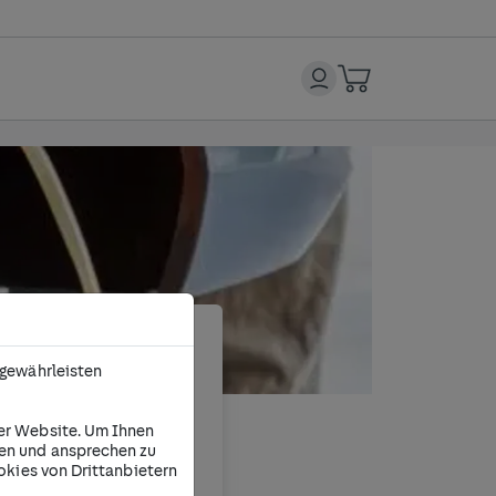
 gewährleisten
nträchtigen. Ein
üssigkeit, ist
er Website. Um Ihnen
nen und ansprechen zu
lt.
okies von Drittanbietern