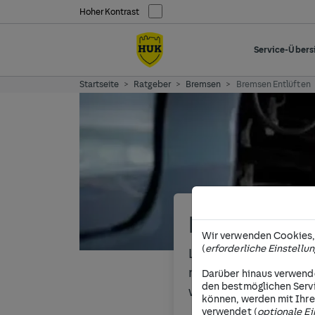
Hoher Kontrast
Service-Übers
Startseite
Ratgeber
Bremsen
Bremsen Entlüften
Bremsen en
Wir verwenden Cookies, 
(
erforderliche Einstellu
Luft im Bremskreisla
regelmäßiges Entlüf
Darüber hinaus verwende
den bestmöglichen Serv
wichtig für die Fahrs
können, werden mit Ihre
verwendet (
optionale Ei