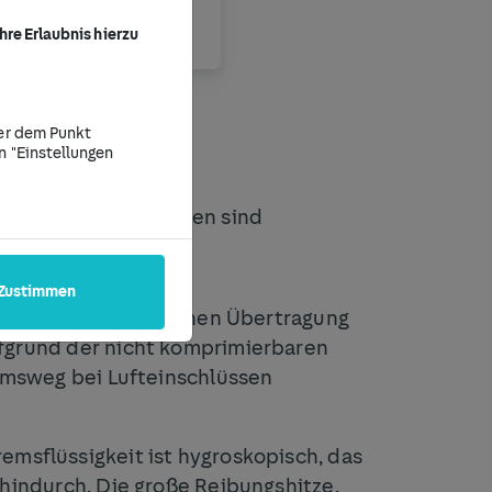
hre Erlaubnis hierzu
ter dem Punkt
n "Einstellungen
ssigkeiten entstanden sind
uft im Bremssystem
Zustimmen
 dient der hydraulischen Übertragung
ufgrund der nicht komprimierbaren
remsweg bei Lufteinschlüssen
emsflüssigkeit ist hygroskopisch, das
 hindurch. Die große Reibungshitze,