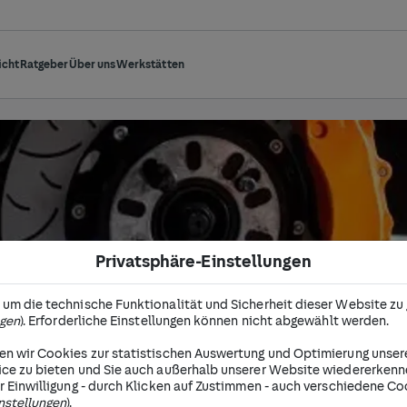
icht
Ratgeber
Über uns
Werkstätten
Privatsphäre-Einstellungen
tlüften
um die technische Funktionalität und Sicherheit dieser Website zu
ngen
). Erforderliche Einstellungen können nicht abgewählt werden.
uf kann die Bremsleistung Deines Autos stark beei
ten, am besten begleitend zum Wechsel der Bremsfl
n wir Cookies zur statistischen Auswertung und Optimierung unser
ice zu bieten und Sie auch außerhalb unserer Website wiedererken
icherheit. Wir erklären, was es dabei zu beachten gi
r Einwilligung - durch Klicken auf Zustimmen - auch verschiedene Co
nstellungen
).