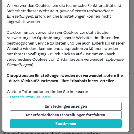
Wir verwenden Cookies, um die technische Funktionalität und
Sicherheit dieser Website zu gewährleisten (
erforderliche
Jetzt Inspektion buchen
Einstellungen
). Erforderliche Einstellungen können nicht
abgewählt werden.
Darüber hinaus verwenden wir Cookies zur statistischen
Auswertung und Optimierung unserer Website. Um Ihnen den
bestmöglichen Service zu bieten und Sie auch außerhalb unserer
Kleine Inspektion für Dein Auto
Website wiedererkennen und ansprechen zu können, werden
Nach etwa 30.000 Kilometern oder alle zwei Jahre fällt für
mit Ihrer Einwilligung - durch Klicken auf Zustimmen - auch
verschiedene Cookies von Drittanbietern verwendet (
optionale
jedes Auto die Inspektion an. Diese ist nicht verpflichtend,
Einstellungen
).
sollte aber zur Sicherstellung der Fahrtüchtigkeit Deines
PKWs durchgeführt werden. HUK-Autoservice hilft Dir dabei,
Die optionalen Einstellungen werden nur verwendet, sofern Sie
die passende Werkstatt in Deiner Nähe zu finden. Wähle
– durch Klick auf Zustimmen – Ihre Erlaubnis hierzu erteilen.
aus über 450 Partner an 200 Standorten aus und vereinbare
Deinen Termin noch heute.
Weitere Informationen finden Sie in unserer
Datenschutzerklärung
.
Individuelles Angebot auf Anfrage
Einstellungen anzeigen
Die Möglichkeit, Ihre Einstellungen jederzeit anzupassen, finden
Bei Deiner Anfrage werden einige Informationen über Dein
Sie am Ende jeder Seite unter dem Punkt "Privatsphäre
Mit erforderlichen Einstellungen fortfahren
Kfz abgefragt. Dazu gehören zum Beispiel die Marke und das
Einstellungen". Um Einstellungen jetzt vorzunehmen, drücken
Modell Deines Autos, Allgemeine Fahrzeuginformationen
Zustimmen
Sie auf den Button "Einstellungen anzeigen" unterhalb dieses
wie die Herstellerschlüsselnummer und
Textes.