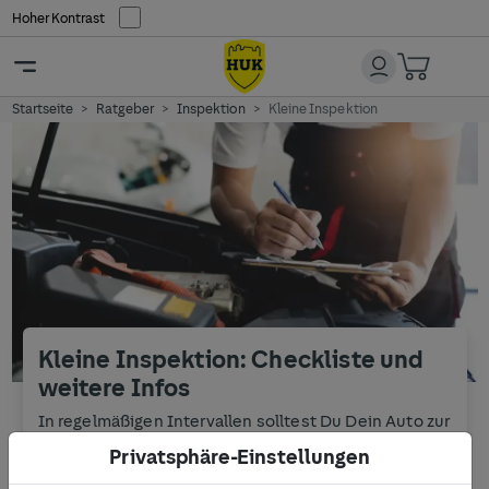
Hoher Kontrast
Startseite
Ratgeber
Inspektion
Kleine Inspektion
Kleine Inspektion: Checkliste und
weitere Infos
In regelmäßigen Intervallen solltest Du Dein Auto zur
Inspektion bringen. Mit dem HUK-Autoservice findest
Privatsphäre-Einstellungen
Du die passende Werkstatt in Deiner Nähe und
kannst online einen Termin vereinbaren.