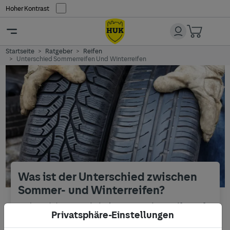
Hoher Kontrast
Startseite
Ratgeber
Reifen
Unterschied Sommerreifen Und Winterreifen
Was ist der Unterschied zwischen
Sommer- und Winterreifen?
Während die
Gummimischung von Winterreifen auf
Privatsphäre-Einstellungen
kalte Temperaturen und Straßen mit Schnee und Eis
ausgelegt
ist, eignen sich
Sommerreifen für eine