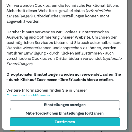
optimale Performance auf warmer Fahrbahn.
Ein
Wir verwenden Cookies, um die technische Funktionalität und
großer Unterschied zwischen Sommer- und
Sicherheit dieser Website zu gewährleisten (
erforderliche
Winterreifen besteht auch in den Profil-Lamellen zur
Einstellungen
). Erforderliche Einstellungen können nicht
abgewählt werden.
Bodenhaftung. Wie Du Winterreifen und
Sommerreifen noch unterscheiden kannst und wann
Darüber hinaus verwenden wir Cookies zur statistischen
Du mit welchem Reifentyp die richtige Wahl triffst,
Auswertung und Optimierung unserer Website. Um Ihnen den
erfährst Du im Ratgeber. Wir unterstützen Dich bei
bestmöglichen Service zu bieten und Sie auch außerhalb unserer
allen Fragen rund um Deinen Reifenwechsel – egal,
Website wiedererkennen und ansprechen zu können, werden
ob im Sommer oder Winter.
mit Ihrer Einwilligung - durch Klicken auf Zustimmen - auch
verschiedene Cookies von Drittanbietern verwendet (
optionale
Einstellungen
).
Jetzt Radwechsel buchen
Die optionalen Einstellungen werden nur verwendet, sofern Sie
– durch Klick auf Zustimmen – Ihre Erlaubnis hierzu erteilen.
Weitere Informationen finden Sie in unserer
Datenschutzerklärung
.
Das Wichtigste zum Unterscheiden
Einstellungen anzeigen
Die Möglichkeit, Ihre Einstellungen jederzeit anzupassen, finden
von Sommer- und Winterreifen auf
Sie am Ende jeder Seite unter dem Punkt "Privatsphäre
Mit erforderlichen Einstellungen fortfahren
einen Blick
Einstellungen". Um Einstellungen jetzt vorzunehmen, drücken
Zustimmen
Sie auf den Button "Einstellungen anzeigen" unterhalb dieses
Optimale Bodenhaftung
: Sommerreifen bieten
Textes.