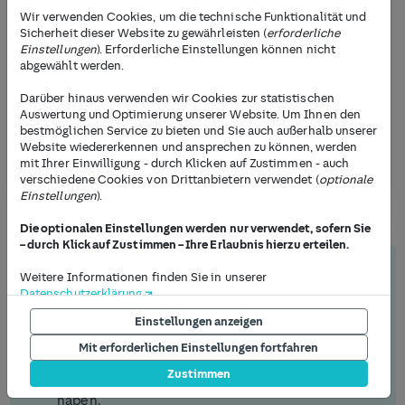
immer wieder Fahrzeuge mit
Sommerreifen im
Wir verwenden Cookies, um die technische Funktionalität und
Winter
. Doch darf man überhaupt im Winter mit
Sicherheit dieser Website zu gewährleisten (
erforderliche
Sommerreifen fahren oder können hier Strafen
Einstellungen
). Erforderliche Einstellungen können nicht
drohen? Wir erklären Dir, wie die gesetzlichen
abgewählt werden.
Regelungen lauten, ab welchen Temperaturen
Darüber hinaus verwenden wir Cookies zur statistischen
Winterreifen sinnvoll sind und wann ein
Auswertung und Optimierung unserer Website. Um Ihnen den
Reifenwechsel anstehen sollte.
bestmöglichen Service zu bieten und Sie auch außerhalb unserer
Website wiedererkennen und ansprechen zu können, werden
Jetzt Radwechsel buchen
mit Ihrer Einwilligung - durch Klicken auf Zustimmen - auch
verschiedene Cookies von Drittanbietern verwendet (
optionale
Einstellungen
).
Die optionalen Einstellungen werden nur verwendet, sofern Sie
– durch Klick auf Zustimmen – Ihre Erlaubnis hierzu erteilen.
Das Wichtigste zu Sommerreifen im
Weitere Informationen finden Sie in unserer
Datenschutzerklärung
.
Winter auf einen Blick
Einstellungen anzeigen
Die Möglichkeit, Ihre Einstellungen jederzeit anzupassen, finden
Sommerreifen im Winter:
Sommerreifen sind für
Sie am Ende jeder Seite unter dem Punkt "Privatsphäre
winterliche Bedingungen bei Schnee und Eis eher
Mit erforderlichen Einstellungen fortfahren
Einstellungen". Um Einstellungen jetzt vorzunehmen, drücken
weniger geeignet, da sie eine härtere
Zustimmen
Sie auf den Button "Einstellungen anzeigen" unterhalb dieses
Gummimischung und ein ungeeignetes Profil
Textes.
haben.