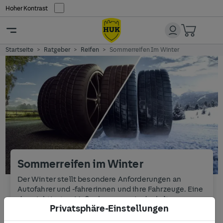
Hoher Kontrast
Startseite
Ratgeber
Reifen
Sommerreifen Im Winter
Sommerreifen im Winter
Der Winter stellt besondere Anforderungen an
Autofahrer und -fahrerinnen und ihre Fahrzeuge. Eine
der wichtigsten Maßnahmen, um in der kalten
Privatsphäre-Einstellungen
Jahreszeit sicher unterwegs zu sein, ist die
Verwendung von Winterreifen. Dennoch sieht man